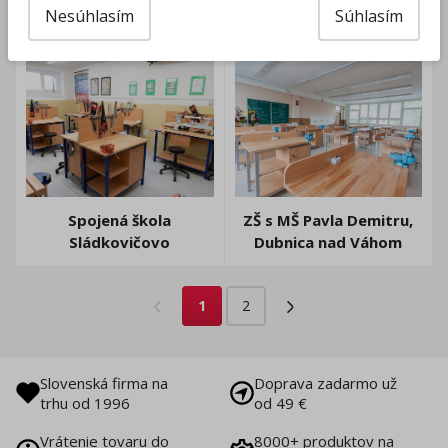
ZŠ Sama Chalupku,
ZŠ s MŠ MPČĽ 35, Brezno
Nesúhlasím
Súhlasím
Prievidza
Spojená škola
ZŠ s MŠ Pavla Demitru,
Sládkovičovo
Dubnica nad Váhom
1
2
Slovenská firma na
Doprava zadarmo už
trhu od 1996
od 49 €
Vrátenie tovaru do
8000+ produktov na