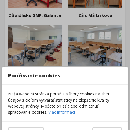
ZŠ sídlisko SNP, Galanta
ZŠ s MŠ Lisková
ZŠ s MŠ Záriečie
ZŠ s MŠ Záriečie
Používanie cookies
Naša webová stránka používa súbory cookies na zber
údajov s cieľom vytvárať štatistiky na zlepšenie kvality
webovej stránky. Môžete prijať alebo odmietnuť
spracovanie cookies.
Viac informácií