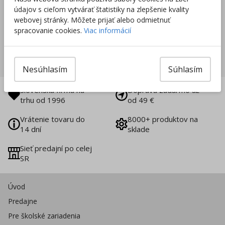
údajov s cieľom vytvárať štatistiky na zlepšenie kvality
webovej stránky. Môžete prijať alebo odmietnuť
spracovanie cookies.
Viac informácií
Nakupovať nábytok a vybavenie
Nesúhlasím
Súhlasím
Slovenská firma na
Doprava zadarmo už
trhu od 1996
od 49 €
Vrátenie tovaru do
8000+ produktov na
14 dní
sklade
Sieť predajní po celej
SR
Úvod
Predajne
Pre školské zariadenia