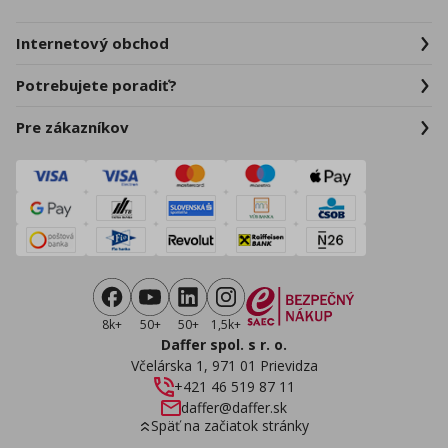
Internetový obchod
Potrebujete poradiť?
Pre zákazníkov
8k+
50+
50+
1,5k+
Daffer spol. s r. o.
Včelárska 1, 971 01 Prievidza
+421 46 519 87 11
daffer@daffer.sk
Späť na začiatok stránky