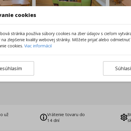
vanie cookies
Nakupovať nábytok a vyb
ová stránka používa súbory cookies na zber údajov s cieľom vytvár
ky na zlepšenie kvality webovej stránky. Môžete prijať alebo odmietnuť
nie cookies.
Viac informácií
esúhlasím
Súhlas
o už
Vrátenie tovaru do
8
14 dní
s