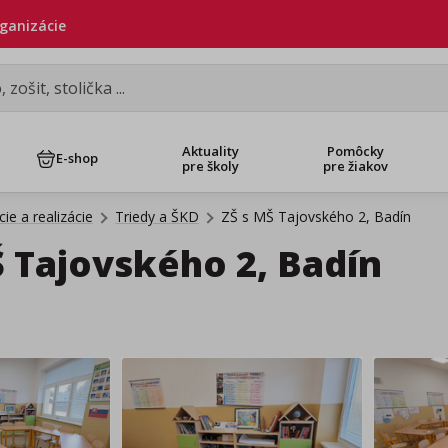
rganizácie
Aktuality
Pomôcky
E-shop
pre školy
pre žiakov
ie a realizácie
Triedy a ŠKD
ZŠ s MŠ Tajovského 2, Badín
Š Tajovského 2, Badín