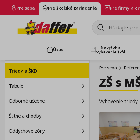
Pre seba
Pre školské zariadenia
Pre firmy a o
Nábytok a
Úvod
vybavenie škôl
Pre seba
Referenc
Triedy a ŠKD
ZŠ s M
Tabule
Odborné učebne
Vybavenie triedy.
Šatne a chodby
Oddychové zóny