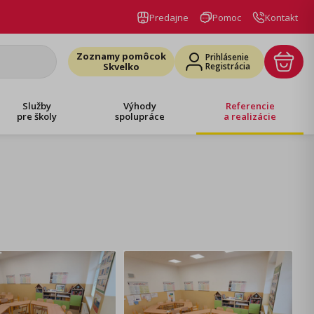
Predajne
Pomoc
Kontakt
Zoznamy pomôcok
Prihlásenie
Skvelko
Registrácia
Služby
Výhody
Referencie
pre školy
spolupráce
a realizácie