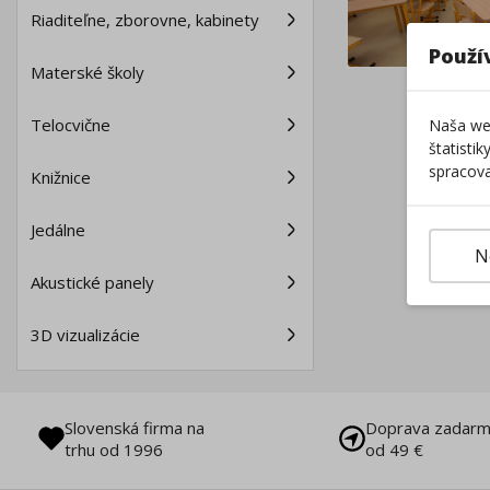
Riaditeľne, zborovne, kabinety
Použí
Materské školy
Telocvične
Naša web
štatisti
spracova
Knižnice
Jedálne
N
Akustické panely
3D vizualizácie
Slovenská firma na
Doprava zadarm
trhu od 1996
od 49 €