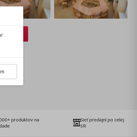
avenie
ať
ím
000+ produktov na
Sieť predajní po celej
klade
SR