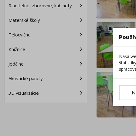
Riaditeľne, zborovne, kabinety
Materské školy
Telocvične
Použí
Knižnice
Naša web
štatisti
Jedálne
spracova
Akustické panely
N
3D vizualizácie