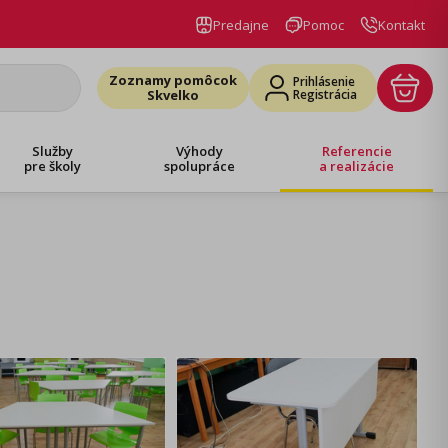
Predajne
Pomoc
Kontakt
Zoznamy pomôcok
Prihlásenie
Skvelko
Registrácia
Služby
Výhody
Referencie
pre školy
spolupráce
a realizácie