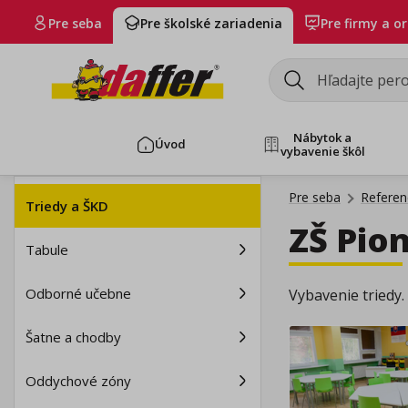
Pre seba
Pre školské zariadenia
Pre firmy a o
Nábytok a
Úvod
vybavenie škôl
Pre seba
Referenc
Triedy a ŠKD
ZŠ Pio
Tabule
Odborné učebne
Vybavenie triedy.
Šatne a chodby
Oddychové zóny