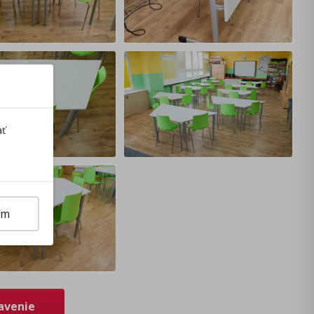
ať
ím
avenie