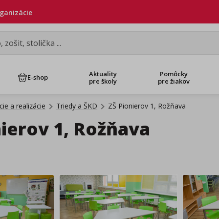
rganizácie
Aktuality
Pomôcky
E-shop
pre školy
pre žiakov
ie a realizácie
Triedy a ŠKD
ZŠ Pionierov 1, Rožňava
nierov 1, Rožňava