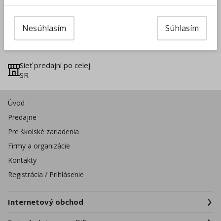
Slovenská firma na
Doprava zadarmo už
trhu od 1996
od 49 €
Nesúhlasím
Súhlasím
Vrátenie tovaru do
8000+ produktov na
14 dní
sklade
Sieť predajní po celej
SR
Úvod
Predajne
Pre školské zariadenia
Firmy a organizácie
Kontakty
Registrácia / Prihlásenie
Internetový obchod