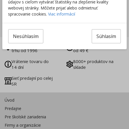
údajov s cieľom vytvárať štatistiky na zlepšenie kvality
webovej stránky. Môžete prijať alebo odmietnuť
spracovanie cookies.
Viac informácií
Nakupovať nábytok a vybavenie
Nesúhlasím
Súhlasím
Slovenská firma na
Doprava zadarmo už
trhu od 1996
od 49 €
Vrátenie tovaru do
8000+ produktov na
14 dní
sklade
Sieť predajní po celej
SR
Úvod
Predajne
Pre školské zariadenia
Firmy a organizácie