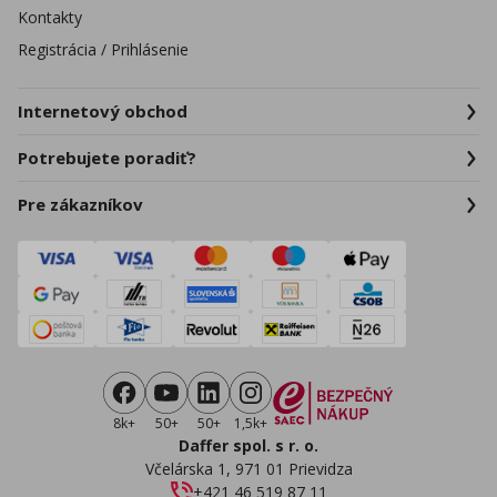
Kontakty
Registrácia / Prihlásenie
Internetový obchod
Potrebujete poradiť?
Pre zákazníkov
8k+
50+
50+
1,5k+
Daffer spol. s r. o.
Včelárska 1, 971 01 Prievidza
+421 46 519 87 11