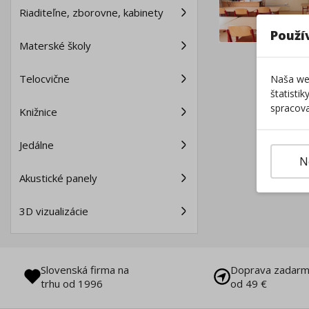
Riaditeľne, zborovne, kabinety
Použí
Materské školy
Telocvične
Naša web
štatisti
spracova
Knižnice
Jedálne
N
Akustické panely
3D vizualizácie
Slovenská firma na
Doprava zadarm
trhu od 1996
od 49 €