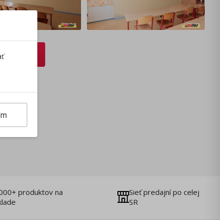
avenie
ať
ím
000+ produktov na
Sieť predajní po celej
klade
SR