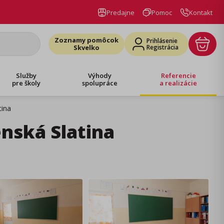
Predajne
Pomoc
Kontakt
Zoznamy pomôcok
Prihlásenie
Skvelko
Registrácia
Služby
Výhody
Referencie
pre školy
spolupráce
a realizácie
tina
enská Slatina