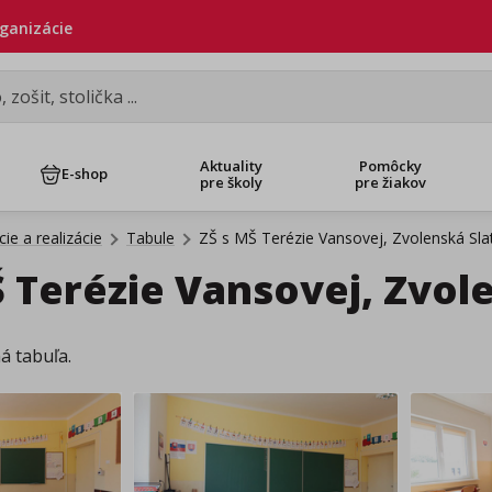
rganizácie
Aktuality
Pomôcky
E-shop
pre školy
pre žiakov
ie a realizácie
Tabule
ZŠ s MŠ Terézie Vansovej, Zvolenská Sla
Š Terézie Vansovej, Zvol
á tabuľa.