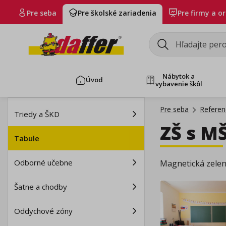
Pre seba
Pre školské zariadenia
Pre firmy a o
Nábytok a
Úvod
vybavenie škôl
Pre seba
Referenc
Triedy a ŠKD
ZŠ s M
Tabule
Odborné učebne
Magnetická zelen
Šatne a chodby
Oddychové zóny