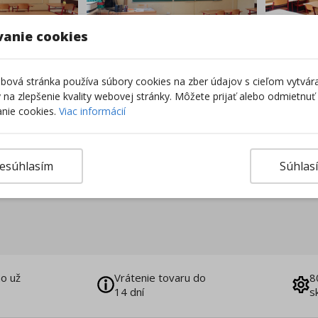
vanie cookies
Nakupovať nábytok a vyb
ová stránka používa súbory cookies na zber údajov s cieľom vytvár
ky na zlepšenie kvality webovej stránky. Môžete prijať alebo odmietnuť
nie cookies.
Viac informácií
esúhlasím
Súhlas
o už
Vrátenie tovaru do
8
14 dní
s