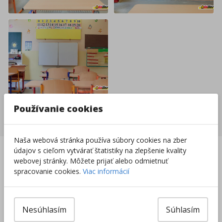
Používanie cookies
Nakupovať nábytok a vybavenie
Naša webová stránka používa súbory cookies na zber
Slovenská firma na
Doprava zadarmo už
údajov s cieľom vytvárať štatistiky na zlepšenie kvality
trhu od 1996
od 49 €
webovej stránky. Môžete prijať alebo odmietnuť
spracovanie cookies.
Viac informácií
Vrátenie tovaru do
8000+ produktov na
14 dní
sklade
Sieť predajní po celej
Nesúhlasím
Súhlasím
SR