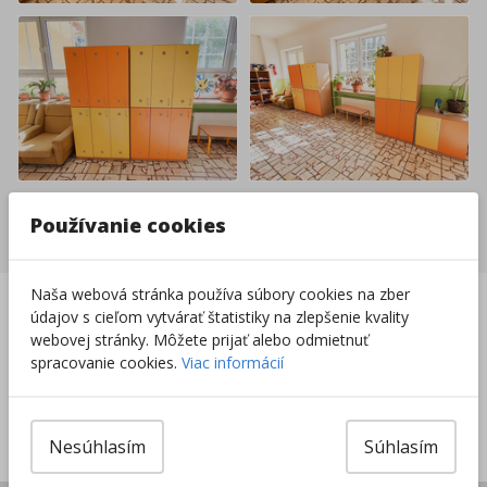
Používanie cookies
Nakupovať nábytok a vybavenie
Naša webová stránka používa súbory cookies na zber
Slovenská firma na
Doprava zadarmo už
údajov s cieľom vytvárať štatistiky na zlepšenie kvality
trhu od 1996
od 49 €
webovej stránky. Môžete prijať alebo odmietnuť
spracovanie cookies.
Viac informácií
Vrátenie tovaru do
8000+ produktov na
14 dní
sklade
Sieť predajní po celej
Nesúhlasím
Súhlasím
SR