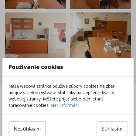
Používanie cookies
Nakupovať nábytok a vybavenie
Naša webová stránka používa súbory cookies na zber
Slovenská firma na
Doprava zadarmo už
údajov s cieľom vytvárať štatistiky na zlepšenie kvality
trhu od 1996
od 49 €
webovej stránky. Môžete prijať alebo odmietnuť
spracovanie cookies.
Viac informácií
Vrátenie tovaru do
8000+ produktov na
14 dní
sklade
Sieť predajní po celej
Nesúhlasím
Súhlasím
SR