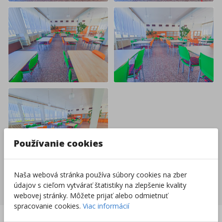
Používanie cookies
Naša webová stránka používa súbory cookies na zber
údajov s cieľom vytvárať štatistiky na zlepšenie kvality
Nakupovať nábytok a vybavenie
webovej stránky. Môžete prijať alebo odmietnuť
spracovanie cookies.
Viac informácií
Slovenská firma na
Doprava zadarmo už