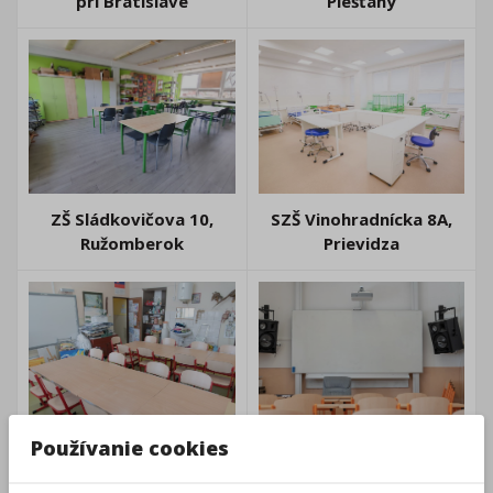
pri Bratislave
Piešťany
ZŠ Sládkovičova 10,
SZŠ Vinohradnícka 8A,
Ružomberok
Prievidza
Používanie cookies
ZUŠ Púchov
ZUŠ Púchov