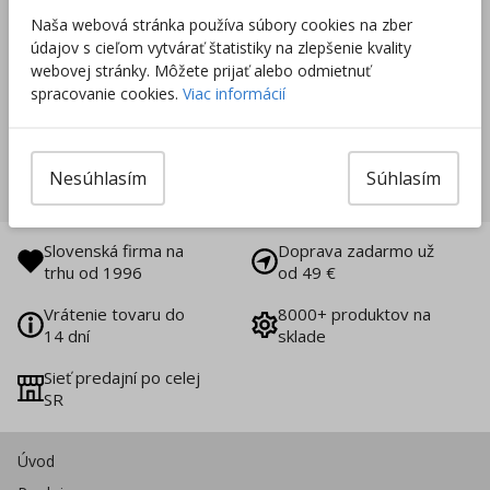
Naša webová stránka používa súbory cookies na zber
údajov s cieľom vytvárať štatistiky na zlepšenie kvality
webovej stránky. Môžete prijať alebo odmietnuť
spracovanie cookies.
Viac informácií
Nesúhlasím
Súhlasím
ZŠ s MŠ Lisková
Slovenská firma na
Doprava zadarmo už
trhu od 1996
od 49 €
Vrátenie tovaru do
8000+ produktov na
14 dní
sklade
Sieť predajní po celej
SR
Úvod