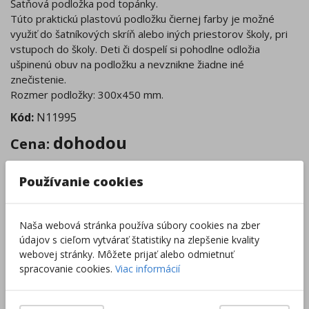
Šatňová podložka pod topánky.
Túto praktickú plastovú podložku čiernej farby je možné
využiť do šatníkových skríň alebo iných priestorov školy, pri
vstupoch do školy. Deti či dospelí si pohodlne odložia
ušpinenú obuv na podložku a nevznikne žiadne iné
znečistenie.
Rozmer podložky: 300x450 mm.
Kód:
N11995
dohodou
Cena
:
Zvoľte množstvo pre cenovú kalkuláciu:
Používanie cookies
–
+
Naša webová stránka používa súbory cookies na zber
údajov s cieľom vytvárať štatistiky na zlepšenie kvality
webovej stránky. Môžete prijať alebo odmietnuť
Kalkulácia ceny
spracovanie cookies.
Viac informácií
pridať produkt medzi obľúbené