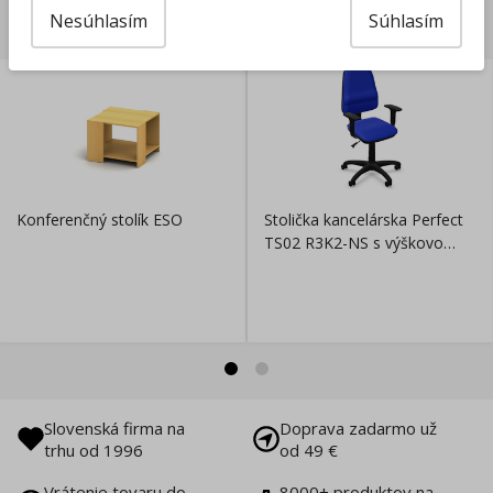
Súvisiace produkty
Nesúhlasím
Súhlasím
Konferenčný stolík ESO
Stolička kancelárska Perfect
TS02 R3K2-NS s výškovo
nastaviteľnými podrúčkami
Slovenská firma na
Doprava zadarmo už
trhu od 1996
od 49 €
Vrátenie tovaru do
8000+ produktov na