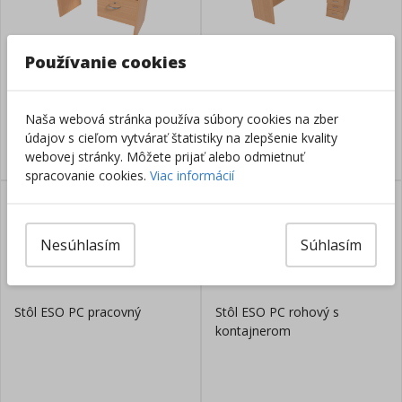
Používanie cookies
Stôl ESO so zásuvkou a
Stôl ESO PC rohový 3
skrinkou
Naša webová stránka používa súbory cookies na zber
údajov s cieľom vytvárať štatistiky na zlepšenie kvality
webovej stránky. Môžete prijať alebo odmietnuť
spracovanie cookies.
Viac informácií
Nesúhlasím
Súhlasím
Stôl ESO PC pracovný
Stôl ESO PC rohový s
kontajnerom