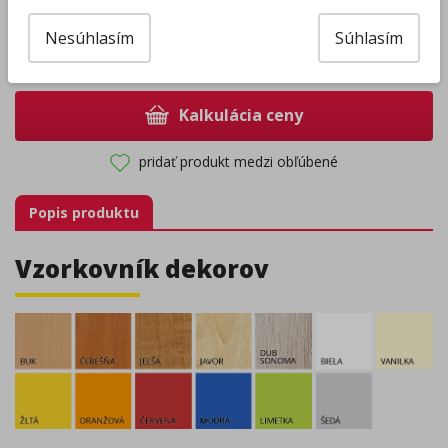
Nesúhlasím
Súhlasím
–
+
Kalkulácia ceny
pridať produkt medzi obľúbené
Popis produktu
Vzorkovník dekorov