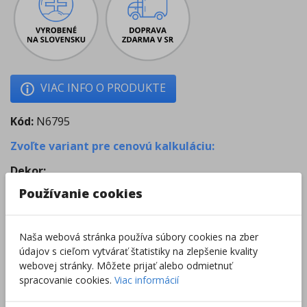
VIAC INFO O PRODUKTE
Kód:
N6795
Zvoľte variant pre cenovú kalkuláciu:
Dekor
:
Používanie cookies
Rozmer Š x V x H
:
Naša webová stránka používa súbory cookies na zber
údajov s cieľom vytvárať štatistiky na zlepšenie kvality
webovej stránky. Môžete prijať alebo odmietnuť
dohodou
Cena
:
spracovanie cookies.
Viac informácií
Zvoľte množstvo pre cenovú kalkuláciu: