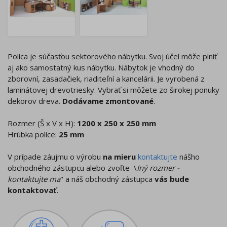
Polica je súčasťou sektorového nábytku. Svoj účel môže plniť
aj ako samostatný kus nábytku. Nábytok je vhodný do
zborovní, zasadačiek, riaditeľní a kancelárii. Je vyrobená z
laminátovej drevotriesky. Vybrať si môžete zo širokej ponuky
dekorov dreva.
Dodávame zmontované
.
Rozmer (Š x V x H):
1200 x 250 x 250 mm
Hrúbka police:
25 mm
V prípade záujmu o výrobu
na mieru
kontaktujte
nášho
obchodného zástupcu alebo zvoľte \
Iný rozmer -
kontaktujte ma
" a náš obchodný zástupca
vás bude
kontaktovať
.