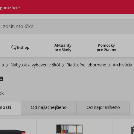
rganizácie
Aktuality
Pomôcky
E-shop
pre školy
pre žiakov
ia
Nábytok a vybavenie škôl
Riaditeľne, zborovne
Archivácia
a
ek
nosti
Od najlacnejšieho
Od najdrahšieho