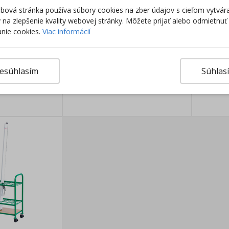
ová stránka používa súbory cookies na zber údajov s cieľom vytvár
ky na zlepšenie kvality webovej stránky. Môžete prijať alebo odmietnuť
nie cookies.
Viac informácií
ásuvková
Skriňa spisová, kovová s
Skriňa
posuvnými dverami
esúhlasím
Súhlas