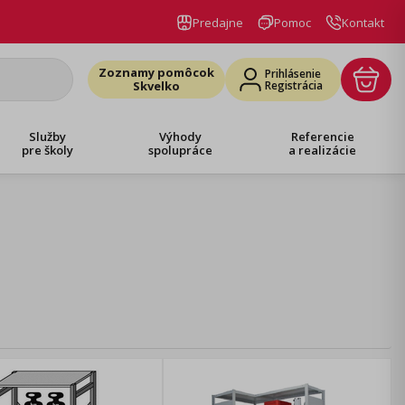
Predajne
Pomoc
Kontakt
Zoznamy pomôcok
Prihlásenie
Skvelko
Registrácia
Služby
Výhody
Referencie
pre školy
spolupráce
a realizácie