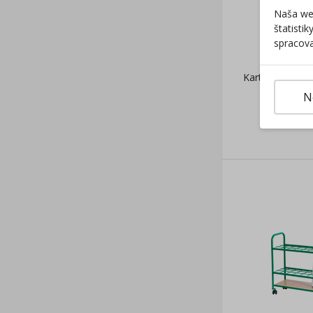
Naša web
štatisti
spracova
Kartotéka A4 z
N