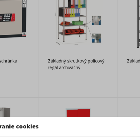
schránka
Základný skrutkový policový
Základ
regál archivačný
vanie cookies