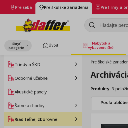
Pre seba
Pre školské zariadenia
Pre firmy a o
Nábytok a
Skryť
Úvod
vybavenie škôl
kategórie
Pre školské zariaden
Triedy a ŠKD
Archiváci
Odborné učebne
Produkty
:
9
položi
Akustické panely
Podľa obľúbe
Šatne a chodby
Riaditeľne, zborovne