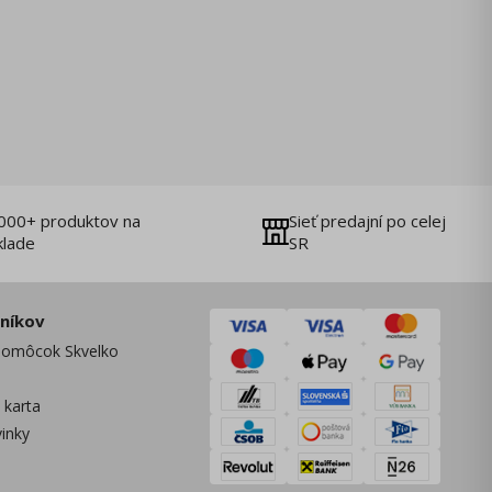
000+ produktov na
Sieť predajní po celej
klade
SR
zníkov
omôcok Skvelko
 karta
vinky