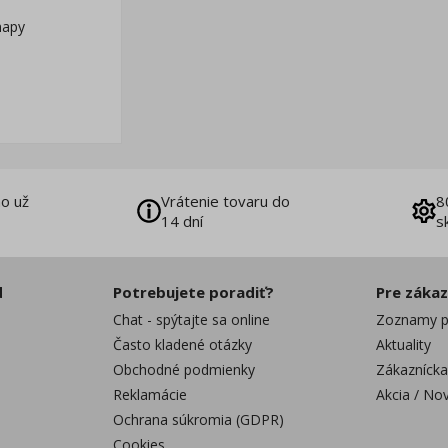
mapy
o už
Vrátenie tovaru do
8
14 dní
s
d
Potrebujete poradiť?
Pre záka
Chat - spýtajte sa online
Zoznamy p
Často kladené otázky
Aktuality
Obchodné podmienky
Zákaznícka
Reklamácie
Akcia / No
Ochrana súkromia (GDPR)
Cookies