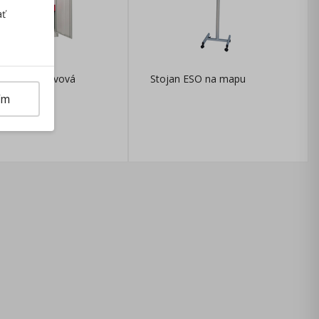
ať
 spisová, kovová
Stojan ESO na mapu
ím