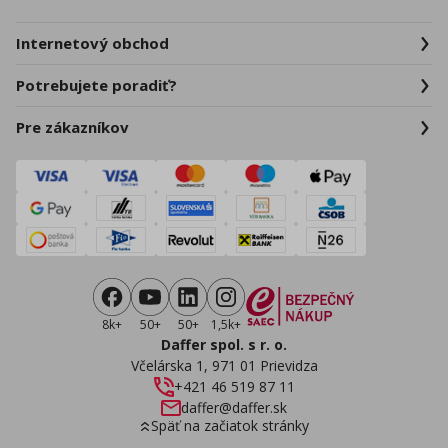
Internetový obchod
Potrebujete poradiť?
Pre zákazníkov
8k+
50+
50+
1,5k+
Daffer spol. s r. o.
Včelárska 1, 971 01 Prievidza
+421 46 519 87 11
daffer@daffer.sk
Späť na začiatok stránky