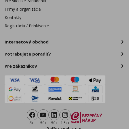
Pre školské zariadenia
Firmy a organizácie
Kontakty
Registrácia / Prihlásenie
Internetový obchod
Potrebujete poradiť?
Pre zákazníkov
8k+
50+
50+
1,5k+
Daffer spol. s r. o.