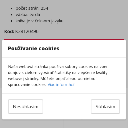
počet strán: 254
väzba: tvrdá
kniha je v čeksom jazyku
Kód:
K28120490
Tovar nie je skladom.
Používanie cookies
Tento produkt momentálne nie je možné objednať.
Zobraziť dostupnosť v predajniach
Naša webová stránka používa súbory cookies na zber
údajov s cieľom vytvárať štatistiky na zlepšenie kvality
Súvisiace produkty
webovej stránky. Môžete prijať alebo odmietnuť
spracovanie cookies.
Viac informácií
AKCIA
Nesúhlasím
Súhlasím