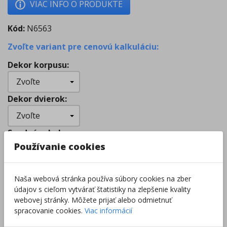
VIAC INFO O PRODUKTE
Kód:
N6563
Zvoľte variant pre cenovú kalkuláciu:
Dekor korpusu
:
Dekor dvierok
:
Spodný sokel
:
Používanie cookies
Zámok
:
Naša webová stránka používa súbory cookies na zber
údajov s cieľom vytvárať štatistiky na zlepšenie kvality
webovej stránky. Môžete prijať alebo odmietnuť
dohodou
Cena
:
spracovanie cookies.
Viac informácií