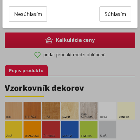
Zvoľte množstvo pre cenovú kalkuláciu:
Nesúhlasím
Súhlasím
–
+
Kalkulácia ceny
pridať produkt medzi obľúbené
Popis produktu
Vzorkovník dekorov