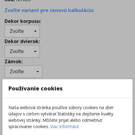
Zvoľte variant pre cenovú kalkuláciu:
Dekor korpusu
:
Dekor dvierok
:
Zámok
:
dohodou
Cena
:
Používanie cookies
Zvoľte množstvo pre cenovú kalkuláciu:
Naša webová stránka používa súbory cookies na zber
údajov s cieľom vytvárať štatistiky na zlepšenie kvality
–
+
webovej stránky. Môžete prijať alebo odmietnuť
spracovanie cookies.
Viac informácií