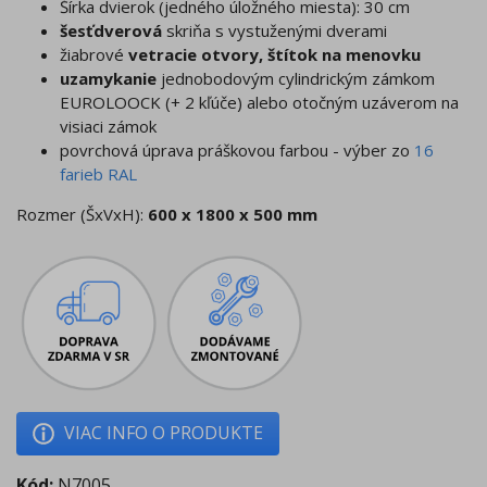
Šírka dvierok (jedného úložného miesta): 30 cm
šesťdverová
skriňa s vystuženými dverami
žiabrové
vetracie otvory, štítok na menovku
uzamykanie
jednobodovým cylindrickým zámkom
EUROLOOCK (+ 2 kľúče) alebo otočným uzáverom na
visiaci zámok
povrchová úprava práškovou farbou - výber zo
16
farieb RAL
Rozmer (ŠxVxH):
600 x 1800 x 500 mm
VIAC INFO O PRODUKTE
Kód:
N7005