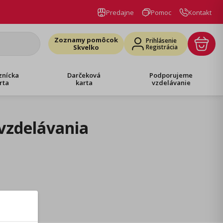
Predajne
Pomoc
Kontakt
Zoznamy pomôcok
Prihlásenie
Skvelko
Registrácia
znícka
Darčeková
Podporujeme
rta
karta
vzdelávanie
vzdelávania