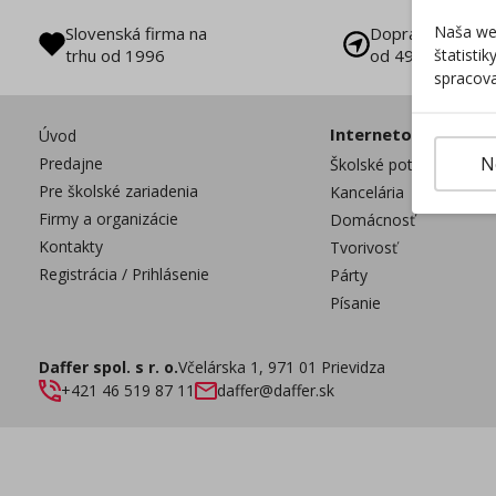
Naša web
Slovenská firma na
Doprava zadarm
štatisti
trhu od 1996
od 49 €
spracova
Internetový obcho
Úvod
N
Predajne
Školské potreby
Pre školské zariadenia
Kancelária
Firmy a organizácie
Domácnosť
Kontakty
Tvorivosť
Registrácia / Prihlásenie
Párty
Písanie
Daffer spol. s r. o.
Včelárska 1, 971 01 Prievidza
+421 46 519 87 11
daffer@daffer.sk