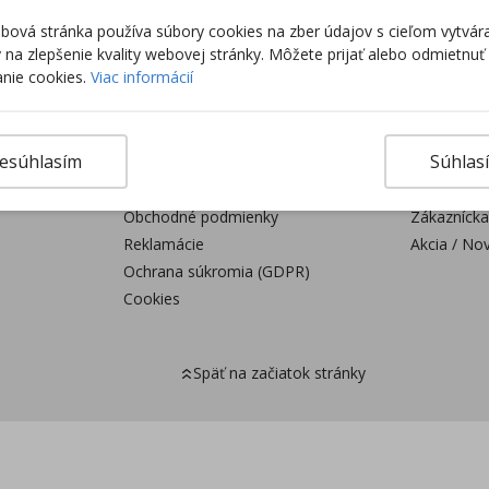
ová stránka používa súbory cookies na zber údajov s cieľom vytvár
o už
Vrátenie tovaru do
8
ky na zlepšenie kvality webovej stránky. Môžete prijať alebo odmietnuť
14 dní
s
nie cookies.
Viac informácií
d
Potrebujete poradiť?
Pre záka
esúhlasím
Súhlas
Chat - spýtajte sa online
Zoznamy p
Často kladené otázky
Aktuality
Obchodné podmienky
Zákaznícka
Reklamácie
Akcia / No
Ochrana súkromia (GDPR)
Cookies
Späť na začiatok stránky