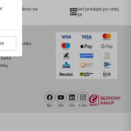
ať
000+ produktov na
Sieť predajní po celej
klade
SR
zníkov
ím
omôcok Skvelko
 karta
vinky
8k+
50+
50+
1,5k+