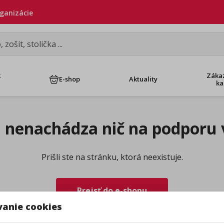
rganizácie
k
Záka
E-shop
Aktuality
ka
a nenachádza nič na podporu 
Prišli ste na stránku, ktorá neexistuje.
Prejsť do e-shopu
vanie cookies