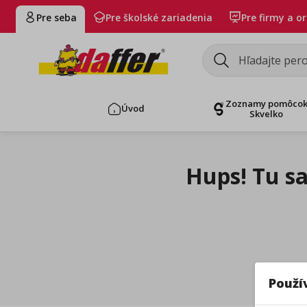
Pre seba
Pre školské zariadenia
Pre firmy a o
Zoznamy pomôco
Úvod
Skvelko
Hups! Tu s
Použí