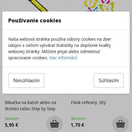
Používanie cookies
Reflexný prívesok s LED
Samolepky reflexné Motýle
svetlom a klipom, žltý
Naša webová stránka používa súbory cookies na zber
Skladom
Skladom
údajov s cieľom vytvárať štatistiky na zlepšenie kvality
3,55
€
4,95
€
webovej stránky. Môžete prijať alebo odmietnuť
spracovanie cookies.
Viac informácií
Nesúhlasím
Súhlasím
Blikačka na batoh alebo na
Pásik reflexný, žltý
školskú tašku Step by Step
Skladom
Skladom
5,95
€
1,70
€