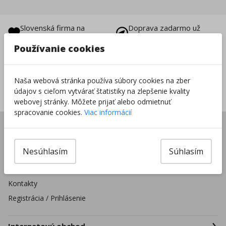
Slovenská firma na
Doprava zadarmo už
trhu od 1996
od 49 €
Používanie cookies
Vrátenie tovaru do
8000+ produktov na
14 dní
sklade
Naša webová stránka používa súbory cookies na zber
Sieť predajní po celej
údajov s cieľom vytvárať štatistiky na zlepšenie kvality
SR
webovej stránky. Môžete prijať alebo odmietnuť
spracovanie cookies.
Viac informácií
Úvod
Predajne
Nesúhlasím
Súhlasím
Pre školské zariadenia
Firmy a organizácie
Kontakty
Registrácia / Prihlásenie