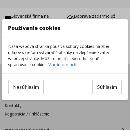
Slovenská firma na
Doprava zadarmo už
trhu od 1996
od 49 €
Používanie cookies
Vrátenie tovaru do
8000+ produktov na
14 dní
sklade
Naša webová stránka používa súbory cookies na zber
Sieť predajní po celej
údajov s cieľom vytvárať štatistiky na zlepšenie kvality
SR
webovej stránky. Môžete prijať alebo odmietnuť
spracovanie cookies.
Viac informácií
Úvod
Predajne
Nesúhlasím
Súhlasím
Pre školské zariadenia
Firmy a organizácie
Kontakty
Registrácia / Prihlásenie