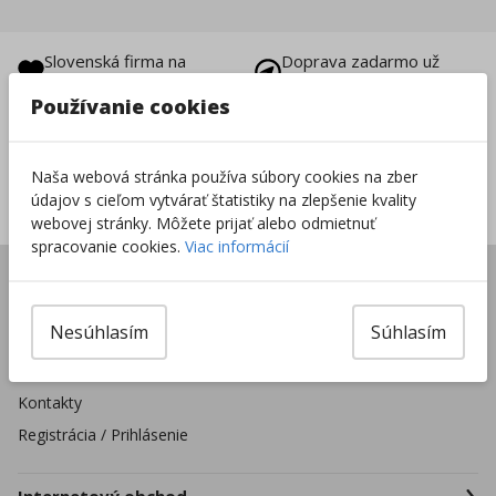
Slovenská firma na
Doprava zadarmo už
trhu od 1996
od 49 €
Používanie cookies
Vrátenie tovaru do
8000+ produktov na
14 dní
sklade
Naša webová stránka používa súbory cookies na zber
Sieť predajní po celej
údajov s cieľom vytvárať štatistiky na zlepšenie kvality
SR
webovej stránky. Môžete prijať alebo odmietnuť
spracovanie cookies.
Viac informácií
Úvod
Predajne
Nesúhlasím
Súhlasím
Pre školské zariadenia
Firmy a organizácie
Kontakty
Registrácia / Prihlásenie