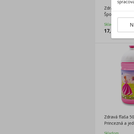
spracova
Zdravá fľaša 5
Športové auto
N
Skladom
17,85
€
Zdravá fľaša 5
Princezná a je
Skladom