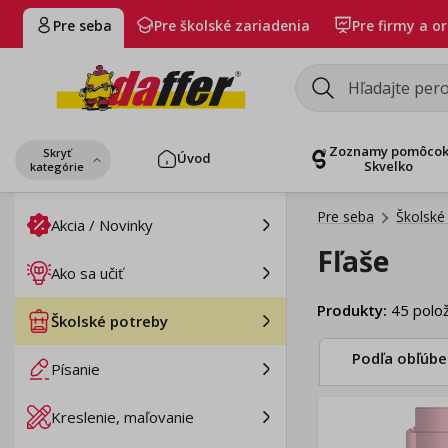
Pre seba
Pre školské zariadenia
Pre firmy a o
Zoznamy pomôco
Skryť
Úvod
Skvelko
kategórie
Pre seba
Školské
Akcia / Novinky
Fľaše
Ako sa učiť
Produkty
:
45
polož
Školské potreby
Podľa obľúbe
Písanie
Kreslenie, maľovanie