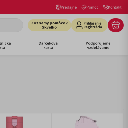
Predajne
Pomoc
Kontakt
Zoznamy pomôcok
Prihlásenie
Skvelko
Registrácia
znícka
Darčeková
Podporujeme
rta
karta
vzdelávanie