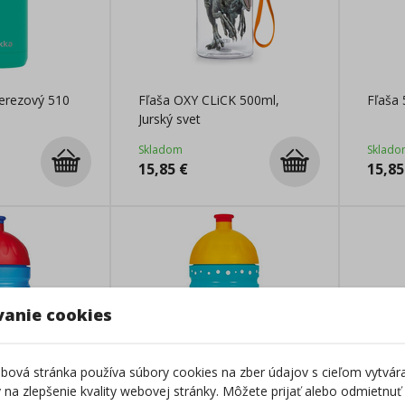
erezový 510
Fľaša OXY CLiCK 500ml,
Fľaša 
Jurský svet
Skladom
Sklado
15,85
€
15,85
vanie cookies
ová stránka používa súbory cookies na zber údajov s cieľom vytvár
ky na zlepšenie kvality webovej stránky. Môžete prijať alebo odmietnuť