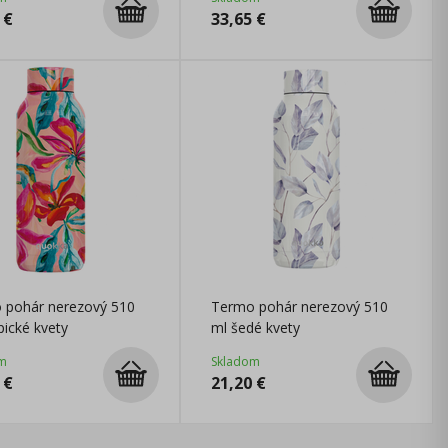
€
33,65
€
 pohár nerezový 510
Termo pohár nerezový 510
pické kvety
ml šedé kvety
m
Skladom
€
21,20
€