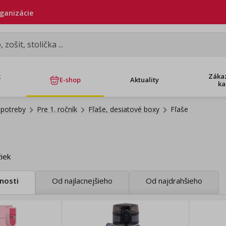
rganizácie
k
Záka
E-shop
Aktuality
ka
 potreby
Pre 1. ročník
Fľaše, desiatové boxy
Fľaše
iek
nosti
Od najlacnejšieho
Od najdrahšieho