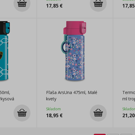
17,85
€
17,85
50ml,
Fľaša ArsUna 475ml, Malé
Termo
rkysová
kvety
ml tro
Skladom
Sklado
18,95
€
21,20