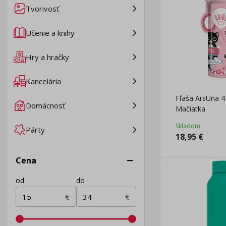
Tvorivosť
Učenie a knihy
Hry a hračky
Kancelária
Fľaša ArsUna 4
Domácnosť
Mačiatka
Skladom
Párty
18,95
€
Cena
od
do
€
€