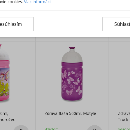
nie cookies.
Viac informácií
00ml,
Zdravá fľaša 500ml, Morský
Zdravá
svet
esúhlasím
Súhlas
Skladom
Sklado
17,85
€
17,85
00ml,
Zdravá fľaša 500ml, Motýle
Zdravá
dnorožec
Truck
Skladom
Sklado