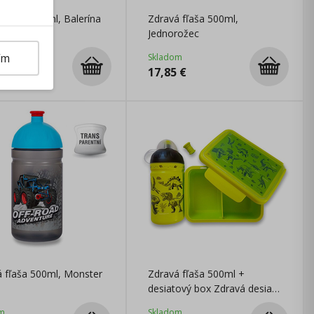
 fľaša 500ml, Balerína
Zdravá fľaša 500ml,
Jednorožec
ím
m
Skladom
€
17,85
€
 fľaša 500ml, Monster
Zdravá fľaša 500ml +
desiatový box Zdravá desiata
Dinosaury
m
Skladom