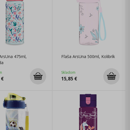
 ArsUna 475ml,
Fľaša ArsUna 500ml, Kolibrík
da
m
Skladom
€
15,85
€