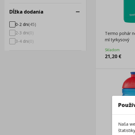
Dĺžka dodania
0-2 dni
(
45
)
2-3 dni
(
0
)
Termo pohár n
ml tyrkysový
3-4 dni
(
0
)
Skladom
21,20
€
Použí
Naša web
štatisti