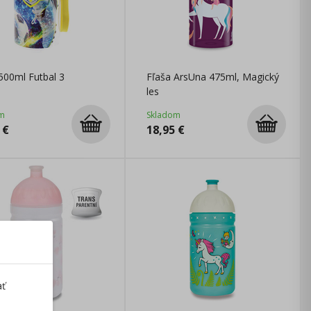
500ml Futbal 3
Fľaša ArsUna 475ml, Magický
les
m
Skladom
€
18,95
€
ať