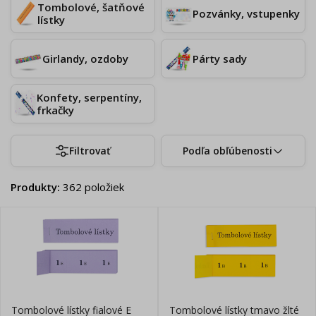
Tombolové, šatňové
Pozvánky, vstupenky
lístky
Girlandy, ozdoby
Párty sady
Konfety, serpentíny,
frkačky
Filtrovať
Podľa obľúbenosti
Produkty
:
362
položiek
Tombolové lístky fialové E
Tombolové lístky tmavo žlté