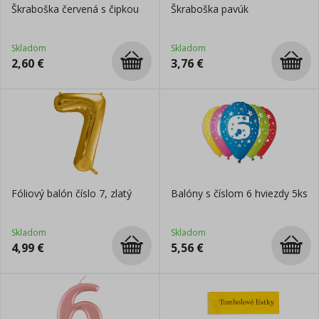
Škraboška červená s čipkou
Škraboška pavúk
Skladom
Skladom
2,60
€
3,76
€
Fóliový balón číslo 7, zlatý
Balóny s číslom 6 hviezdy 5ks
Skladom
Skladom
4,99
€
5,56
€