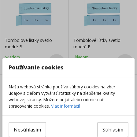
Tombolové lístky svetlo
Tombolové lístky svetlo
modré B
modré E
Skladom
Skladom
3,85
€
3,85
€
Používanie cookies
Naša webová stránka používa súbory cookies na zber
údajov s cieľom vytvárať štatistiky na zlepšenie kvality
webovej stránky. Môžete prijať alebo odmietnuť
spracovanie cookies.
Viac informácií
Balóny farebné, sada 20ks
Tombolové lístky biele B
Nesúhlasím
Súhlasím
Skladom
Skladom