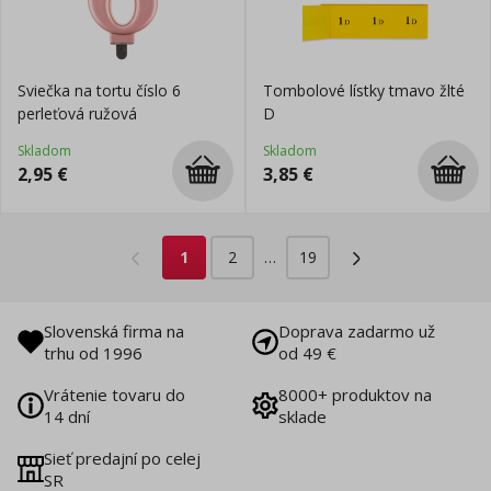
Sviečka na tortu číslo 6
Tombolové lístky tmavo žlté
perleťová ružová
D
Skladom
Skladom
2,95
€
3,85
€
1
2
…
19
Slovenská firma na
Doprava zadarmo už
trhu od 1996
od 49 €
Vrátenie tovaru do
8000+ produktov na
14 dní
sklade
Sieť predajní po celej
SR