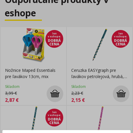
eshope
len
len
v eshope
:
v eshope
:
DOBRÁ
DOBRÁ
CENA
CENA
Nožnice Maped Essentials
Ceruzka EASYgraph pre
pre ľavákov 13cm, mix
ľavákov petrolejová, hrubá,
STABILO
Skladom
Skladom
3,99
€
2,23
€
2,87
€
2,15
€
len
v eshope
:
DOBRÁ
CENA