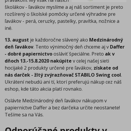
pravákom. My však na našich
školákov - ľavákov myslíme a aj náš sortiment je preto
rozšírený o školské pomôcky určené výhradne pre
ľavákov - perá, ceruzky, pastelky, pravítka, nožnice a
iné.
13. august
je každoročne slávený ako
Medzinárodný
deň ľavákov
. Tento výnimočný deň chceme aj v
Daffer
- dobré papiernictvo
osláviť špeciálne. Preto
ak v
dňoch 13.-15.8.2020 nakúpite
v celej našej sieti
hocijaké 2 produkty určené pre ľavákov,
získate od
nás darček - žltý zvýrazňovač STABILO Swing cool
.
Ukrátení nebudú ani tí, ktorí preferujú nákup cez náš
eshop, kde táto akcia platí rovnako.
Oslávte Medzinárodný deň ľavákov nákupom v
papiernictve Daffer a bez darčeka určite neostanete!
Tešíme sa na Vás.
Odporúčané produkty v