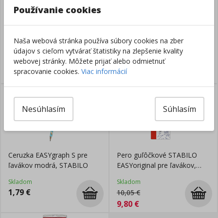
Používanie cookies
Ceruzka EASYgraph S pre
Ceruzka EASYgraph S pre
ľavákov petrolejová, tenká,
ľavákov ružová, STABILO
Naša webová stránka používa súbory cookies na zber
STABILO
údajov s cieľom vytvárať štatistiky na zlepšenie kvality
Skladom
Skladom
webovej stránky. Môžete prijať alebo odmietnuť
1,79
€
1,79
€
spracovanie cookies.
Viac informácií
1,52
€
len
v eshope
:
DOBRÁ
Nesúhlasím
Súhlasím
CENA
Ceruzka EASYgraph S pre
Pero guľôčkové STABILO
ľavákov modrá, STABILO
EASYoriginal pre ľavákov,
zelené
Skladom
Skladom
1,79
€
10,05
€
9,80
€