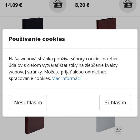
14,09
€
8,20
€
Používanie cookies
Naša webová stránka používa súbory cookies na zber
Karisblok A4 PVC Helas,
Karisblok A4 PVC Renolit
údajov s cieľom vytvárať štatistiky na zlepšenie kvality
čierny
hnedý
webovej stránky. Môžete prijať alebo odmietnuť
spracovanie cookies.
Viac informácií
Skladom
Skladom
9,72
€
9,72
€
Nesúhlasím
Súhlasím