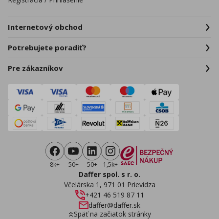
Internetový obchod
Potrebujete poradiť?
Pre zákazníkov
8k+
50+
50+
1,5k+
Daffer spol. s r. o.
Včelárska 1, 971 01 Prievidza
+421 46 519 87 11
daffer@daffer.sk
Späť na začiatok stránky