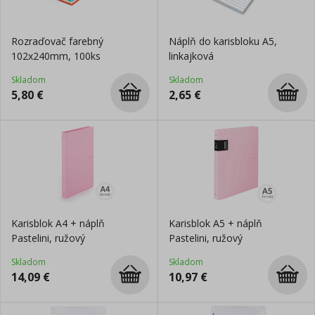
Rozraďovač farebný
Náplň do karisbloku A5,
102x240mm, 100ks
linkajková
Skladom
Skladom
5,80
€
2,65
€
Karisblok A4 + náplň
Karisblok A5 + náplň
Pastelini, ružový
Pastelini, ružový
Skladom
Skladom
14,09
€
10,97
€