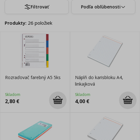
Filtrovať
Podľa obľúbenosti
Produkty
:
26
položiek
Rozraďovač farebný A5 5ks
Náplň do karisbloku A4,
linkajková
Skladom
Skladom
2,80
€
4,00
€