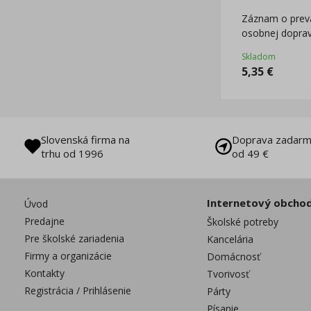
Záznam o prevá
osobnej dopra
Skladom
5,35
€
Slovenská firma na
Doprava zadarm
trhu od 1996
od 49 €
Internetový obcho
Úvod
Predajne
Školské potreby
Pre školské zariadenia
Kancelária
Firmy a organizácie
Domácnosť
Kontakty
Tvorivosť
Registrácia / Prihlásenie
Párty
Písanie