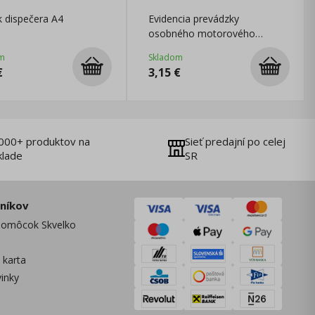
 dispečera A4
Evidencia prevádzky
osobného motorového
vozidla A5, 60 listov
m
Skladom
€
3,15
€
000+ produktov na
Sieť predajní po celej
klade
SR
zníkov
omôcok Skvelko
 karta
vinky