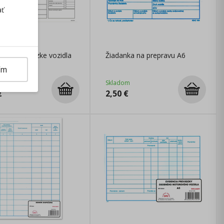
ať
m o prevádzke vozidla
Žiadanka na prepravu A6
nej dopravy
ím
m
Skladom
€
2,50
€