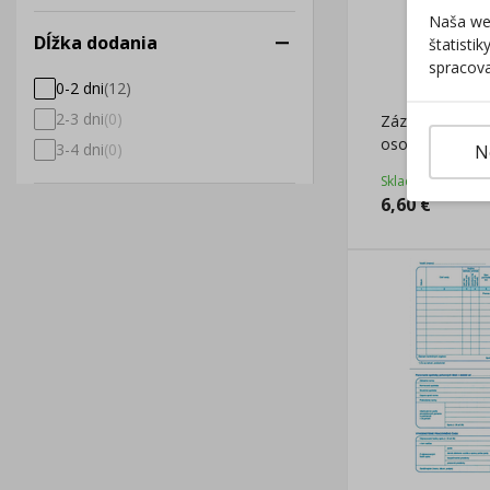
Naša web
Dĺžka dodania
štatisti
spracova
0-2 dni
(
12
)
2-3 dni
(
0
)
Záznam o prevá
osobnej doprav
3-4 dni
(
0
)
N
samoprepis
Skladom
6,60
€