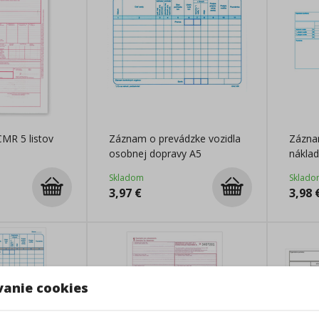
CMR 5 listov
Záznam o prevádzke vozidla
Zázna
osobnej dopravy A5
náklad
Skladom
Sklado
3,97
€
3,98
vanie cookies