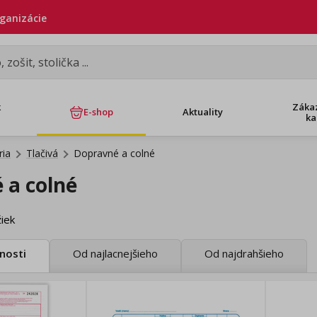
rganizácie
k
Záka
E-shop
Aktuality
ka
ria
Tlačivá
Dopravné a colné
 a colné
iek
nosti
Od najlacnejšieho
Od najdrahšieho