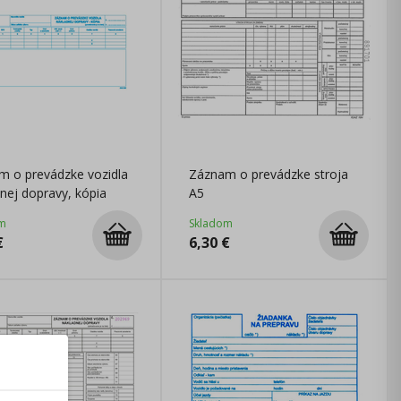
m o prevádzke vozidla
Záznam o prevádzke stroja
nej dopravy, kópia
A5
m
Skladom
€
6,30
€