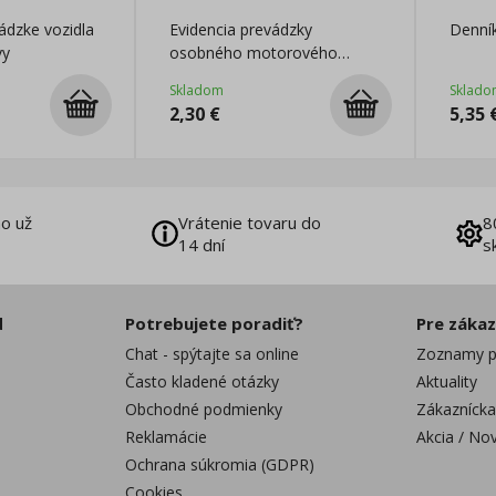
dzke vozidla
Evidencia prevádzky
Denník
vy
osobného motorového
vozidla A5, 20 listov
Skladom
Sklado
2,30
€
5,35
o už
Vrátenie tovaru do
8
14 dní
s
d
Potrebujete poradiť?
Pre záka
Chat - spýtajte sa online
Zoznamy p
Často kladené otázky
Aktuality
Obchodné podmienky
Zákaznícka
Reklamácie
Akcia / No
Ochrana súkromia (GDPR)
Cookies