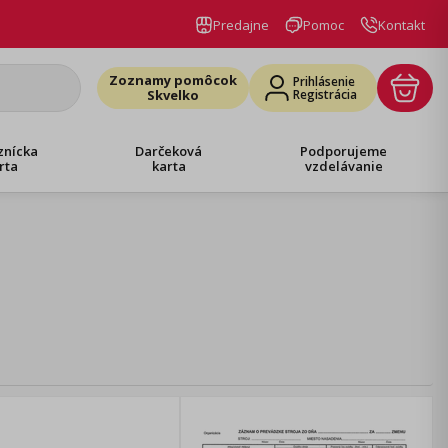
Predajne
Pomoc
Kontakt
Zoznamy pomôcok
Prihlásenie
Skvelko
Registrácia
znícka
Darčeková
Podporujeme
rta
karta
vzdelávanie