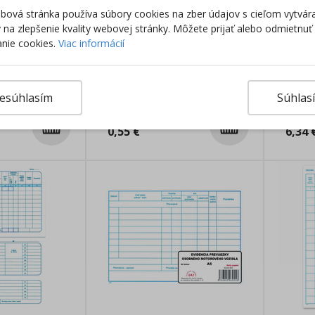
ová stránka používa súbory cookies na zber údajov s cieľom vytvár
ky na zlepšenie kvality webovej stránky. Môžete prijať alebo odmietnuť
nie cookies.
Viac informácií
dzke vozidla
CMR-7 listov A4 samoprepis
Zázna
y,
náklad
esúhlasím
Súhlas
Skladom
Sklado
0,55
€
6,34