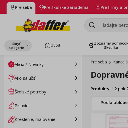
Pre seba
Pre školské zariadenia
Pre firmy a o
Zoznamy pomôco
Skryť
Úvod
Skvelko
kategórie
Pre seba
Kancelá
Akcia / Novinky
Dopravné
Ako sa učiť
Produkty
:
12
polož
Školské potreby
Podľa obľúbe
Písanie
Kreslenie, maľovanie