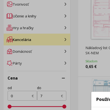
Tvorivosť
Učenie a knihy
Hry a hračky
Kancelária
Nákladový list 
Domácnosť
SK-NEM
Skladom
Párty
0,65
€
Cena
od
do
€
€
Použí