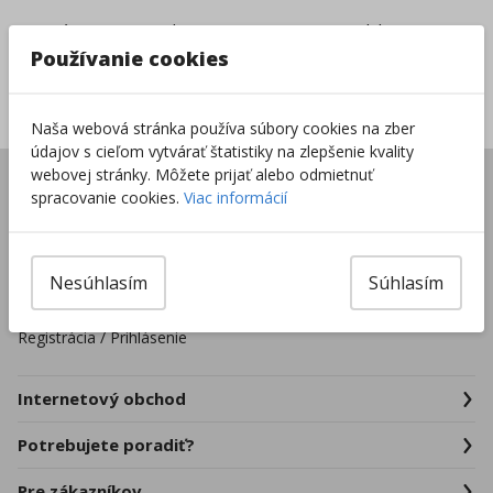
Vrátenie tovaru do
8000+ produktov na
14 dní
sklade
Používanie cookies
Sieť predajní po celej
SR
Naša webová stránka používa súbory cookies na zber
údajov s cieľom vytvárať štatistiky na zlepšenie kvality
webovej stránky. Môžete prijať alebo odmietnuť
Úvod
spracovanie cookies.
Viac informácií
Predajne
Pre školské zariadenia
Firmy a organizácie
Nesúhlasím
Súhlasím
Kontakty
Registrácia / Prihlásenie
Internetový obchod
Potrebujete poradiť?
Pre zákazníkov