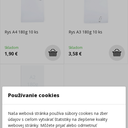
Rys A4 180g 10 ks
Rys A3 180g 10 ks
Skladom
Skladom
1,90
€
3,58
€
Používanie cookies
Rys A2 180g
Naša webová stránka používa súbory cookies na zber
údajov s cieľom vytvárať štatistiky na zlepšenie kvality
Skladom
webovej stránky. Môžete prijať alebo odmietnuť
1,14
€