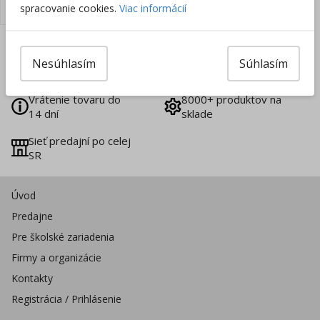
spracovanie cookies.
Viac informácií
Slovenská firma na
Doprava zadarmo už
Nesúhlasím
Súhlasím
trhu od 1996
od 49 €
Vrátenie tovaru do
8000+ produktov na
14 dní
sklade
Sieť predajní po celej
SR
Úvod
Predajne
Pre školské zariadenia
Firmy a organizácie
Kontakty
Registrácia / Prihlásenie