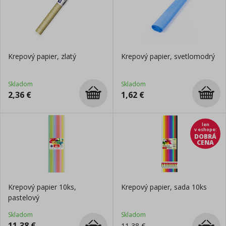
Krepový papier, zlatý
Krepový papier, svetlomodrý
Skladom
Skladom
2,36
€
1,62
€
len
v eshope
:
DOBRÁ
CENA
Krepový papier 10ks,
Krepový papier, sada 10ks
pastelový
Skladom
Skladom
11,38
€
11,38
€