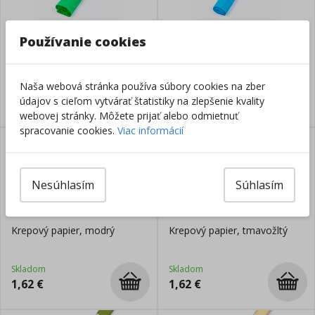
Používanie cookies
Krepový papier, zelený
Krepový papier, tyrkysový
Naša webová stránka používa súbory cookies na zber
Skladom
Skladom
údajov s cieľom vytvárať štatistiky na zlepšenie kvality
1,62
€
1,62
€
webovej stránky. Môžete prijať alebo odmietnuť
spracovanie cookies.
Viac informácií
Nesúhlasím
Súhlasím
Krepový papier, modrý
Krepový papier, tmavožltý
Skladom
Skladom
1,62
€
1,62
€