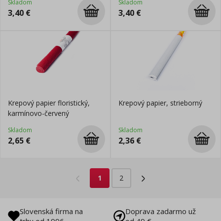
Skladom
Skladom
3,40
€
3,40
€
Krepový papier floristický,
Krepový papier, strieborný
karmínovo-červený
Skladom
Skladom
2,65
€
2,36
€
1
2
Slovenská firma na
Doprava zadarmo už