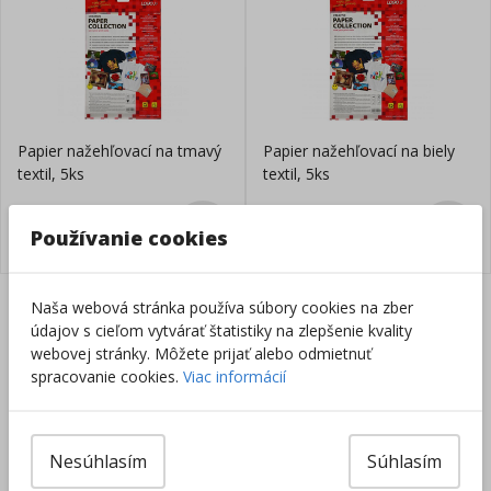
Papier nažehľovací na tmavý
Papier nažehľovací na biely
textil, 5ks
textil, 5ks
Skladom
Skladom
19,95
€
16,45
€
Používanie cookies
Naša webová stránka používa súbory cookies na zber
Slovenská firma na
Doprava zadarmo už
údajov s cieľom vytvárať štatistiky na zlepšenie kvality
trhu od 1996
od 49 €
webovej stránky. Môžete prijať alebo odmietnuť
spracovanie cookies.
Viac informácií
Vrátenie tovaru do
8000+ produktov na
14 dní
sklade
Sieť predajní po celej
Nesúhlasím
Súhlasím
SR