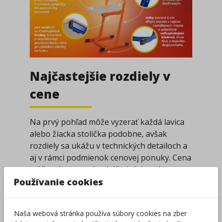
Najčastejšie rozdiely v
cene
Na prvý pohľad môže vyzerať každá lavica
alebo žiacka stolička podobne, avšak
rozdiely sa ukážu v technických detailoch a
aj v rámci podmienok cenovej ponuky. Cena
môže, ale nemusí, zahŕňať niektoré
benefity, na ktoré je potrebné sa zamerať:
Používanie cookies
Laminovaný sedák a operadlo
-
pozor na časté, ale oveľa menej
Naša webová stránka používa súbory cookies na zber