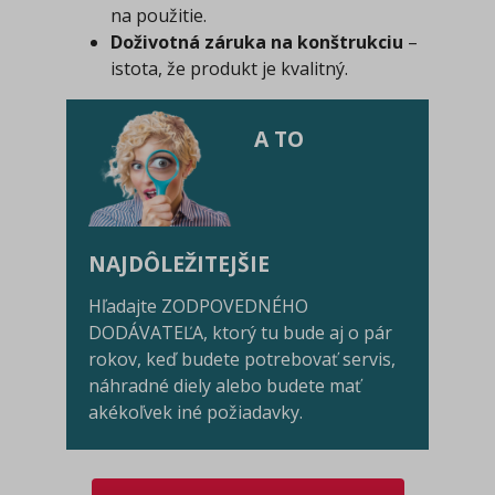
na použitie.
Doživotná záruka na konštrukciu
–
istota, že produkt je kvalitný.
A TO
NAJDÔLEŽITEJŠIE
Hľadajte ZODPOVEDNÉHO
DODÁVATEĽA, ktorý tu bude aj o pár
rokov, keď budete potrebovať servis,
náhradné diely alebo budete mať
akékoľvek iné požiadavky.