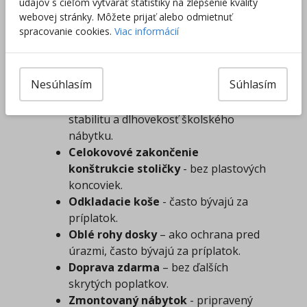
údajov s cieľom vytvárať štatistiky na zlepšenie kvality
odolné lakované sedáky.
webovej stránky. Môžete prijať alebo odmietnuť
Hrúbka materiálov
- všímajte si
spracovanie cookies.
Viac informácií
hrúbku použitých materiálov, často sa
používajú tenšie a menej odolné
materiály na zníženie ceny.
Nesúhlasím
Súhlasím
Spevnené konštrukcie
- masívna
konštrukcia a kvalitné zvary zaručujú
stabilitu a dlhovekosť školského
nábytku.
Celokovové zakončenie
konštrukcie stoličky
- bez plastových
koncoviek.
Odkladacie koše
- často bývajú za
príplatok.
Oblé rohy dosky
– ako ochrana pred
úrazmi, často bývajú za príplatok.
Doprava zdarma
– bez ďalších
skrytých poplatkov.
Zmontovaný nábytok
- pripravený