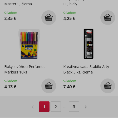
Master S, čierna
EF, biely
Skladom
Skladom
2,45
€
4,25
€
Fixky s vôňou Perfumed
Kreatívna sada Stabilo Arty
Markers 10ks
Black 5 ks, čierna
Skladom
Skladom
4,13
€
7,40
€
1
2
…
5