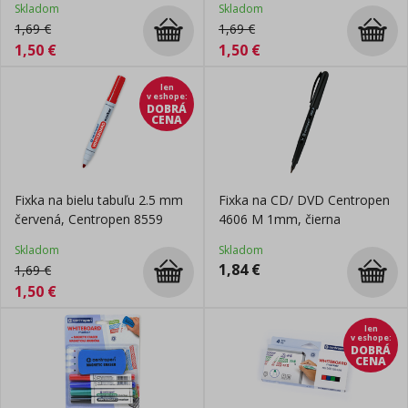
Skladom
Skladom
1,69
€
1,69
€
1,50
€
1,50
€
len
v eshope
:
DOBRÁ
CENA
Fixka na bielu tabuľu 2.5 mm
Fixka na CD/ DVD Centropen
červená, Centropen 8559
4606 M 1mm, čierna
Skladom
Skladom
1,84
€
1,69
€
1,50
€
len
v eshope
:
DOBRÁ
CENA