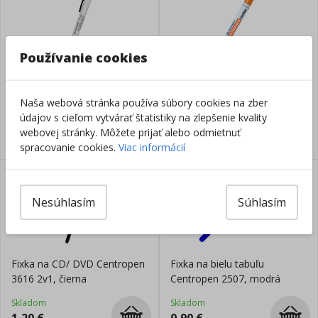
Používanie cookies
Fixka na bielu tabuľu
Fixka na bielu tabuľu 2.5 mm
Centropen 2709 1.8mm,
oranžová, Centropen 8559
Naša webová stránka používa súbory cookies na zber
čierna
údajov s cieľom vytvárať štatistiky na zlepšenie kvality
Skladom
Skladom
webovej stránky. Môžete prijať alebo odmietnuť
1,10
€
1,69
€
spracovanie cookies.
Viac informácií
Nesúhlasím
Súhlasím
Fixka na CD/ DVD Centropen
Fixka na bielu tabuľu
3616 2v1, čierna
Centropen 2507, modrá
Skladom
Skladom