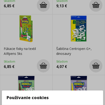
Skladom
Skladom
6,85
€
9,13
€
Fúkacie fixky na textil
Šablóna Centropen G+,
AIRpens 5ks
dinosaury
Skladom
Skladom
6,85
€
4,07
€
Používanie cookies