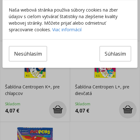
Šablóna Centropen E+,
Šablóna Centropen F+, kvety
Naša webová stránka používa súbory cookies na zber
zvieratká
údajov s cieľom vytvárať štatistiky na zlepšenie kvality
webovej stránky. Môžete prijať alebo odmietnuť
Skladom
Skladom
4,07
€
4,07
€
spracovanie cookies.
Viac informácií
Nesúhlasím
Súhlasím
Šablóna Centropen K+, pre
Šablóna Centropen L+, pre
chlapcov
dievčatá
Skladom
Skladom
4,07
€
4,07
€