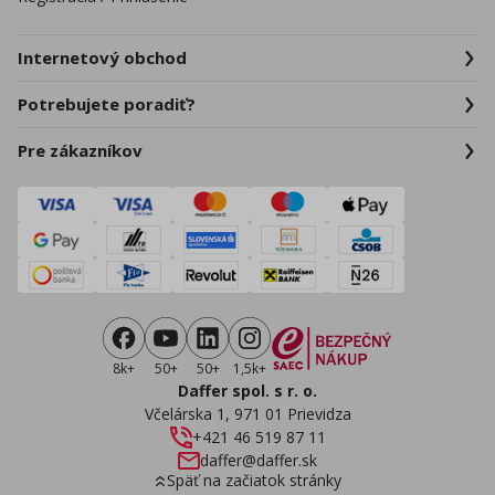
Internetový obchod
Potrebujete poradiť?
Pre zákazníkov
8k+
50+
50+
1,5k+
Daffer spol. s r. o.
Včelárska 1, 971 01 Prievidza
+421 46 519 87 11
daffer@daffer.sk
Späť na začiatok stránky