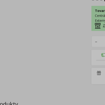
Tovar
Centrá
Extern
Z
–
rodukty