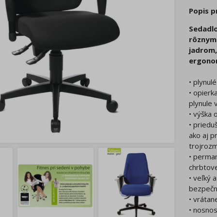
Popis 
Sedadlo
rôznymi
jadrom,
ergonom
• plynul
• opierk
plynule 
• výška
• priedu
ako aj 
trojroz
• perma
chrbtove
• veľký 
bezpečn
• vráta
• nosnos