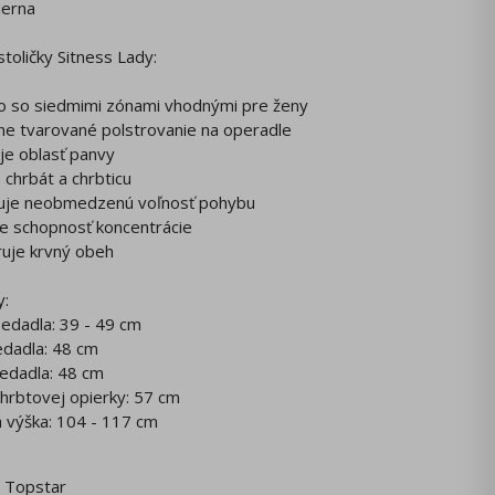
ierna
toličky Sitness Lady:
lo so siedmimi zónami vhodnými pre ženy
lne tvarované polstrovanie na operadle
uje oblasť panvy
e chrbát a chrbticu
uje neobmedzenú voľnosť pohybu
je schopnosť koncentrácie
ruje krvný obeh
:
sedadla: 39 - 49 cm
sedadla: 48 cm
sedadla: 48 cm
chrbtovej opierky: 57 cm
á výška: 104 - 117 cm
Topstar