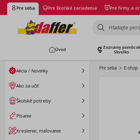
Pre seba
Pre školské zariadenia
Pre firmy a o
Zoznamy pomôco
Úvod
Skvelko
Pre seba
E-shop
Akcia / Novinky
Ako sa učiť
Školské potreby
Písanie
Kreslenie, maľovanie