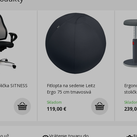
olička SITNESS
Fitlopta na sedenie Leitz
Ergon
Ergo 75 cm tmavosivá
stolič
zamat
Skladom
Sklado
119,00
€
239,0
o už
Vrátenie tovaru do
8