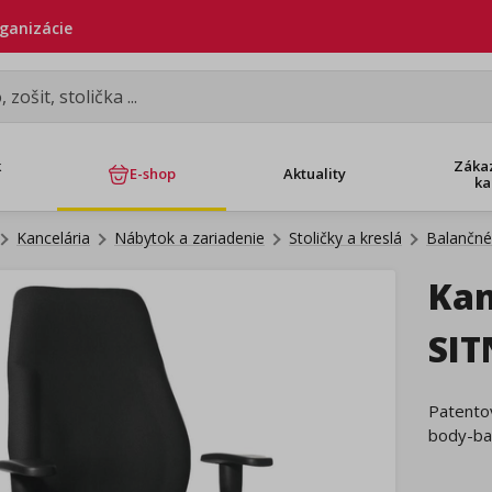
rganizácie
k
Záka
E-shop
Aktuality
ka
Kancelária
Nábytok a zariadenie
Stoličky a kreslá
Balančné 
Kan
SIT
Patento
body-ba