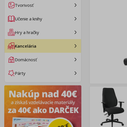
Tvorivosť
Učenie a knihy
Hry a hračky
Kancelária
Domácnosť
Párty