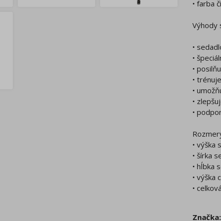
• farba č
Výhody s
• sedad
• špeciá
• posilň
• trénuj
• umožň
• zlepšu
• podpo
Rozmery
• výška 
• šírka 
• hĺbka 
• výška 
• celkov
Značka: