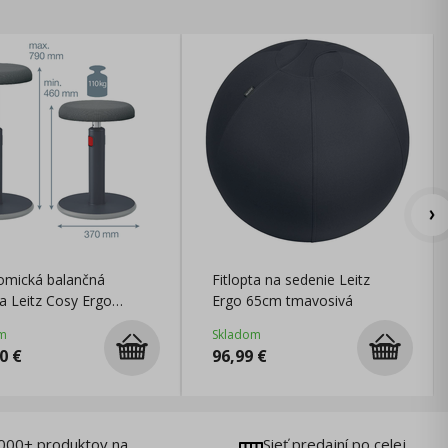
omická balančná
Fitlopta na sedenie Leitz
ka Leitz Cosy Ergo
Ergo 65cm tmavosivá
ovosivá
m
Skladom
0
€
96,99
€
000+ produktov na
Sieť predajní po celej