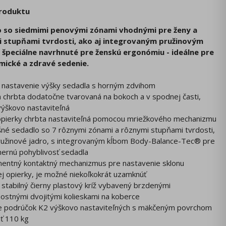
produktu
 so siedmimi penovými zónami vhodnými pre ženy a
 stupňami tvrdosti, ako aj integrovaným pružinovým
 špeciálne navrhnuté pre ženskú ergonómiu - ideálne pre
ické a zdravé sedenie.
é nastavenie výšky sedadla s horným zdvihom
a chrbta dodatočne tvarovaná na bokoch a v spodnej časti,
výškovo nastaviteľná
 opierky chrbta nastaviteľná pomocou mriežkového mechanizmu
šné sedadlo so 7 rôznymi zónami a rôznymi stupňami tvrdosti,
pružinové jadro, s integrovaným kĺbom Body-Balance-Tec® pre
mernú pohyblivosť sedadla
nentný kontaktný mechanizmus pre nastavenie sklonu
j opierky, je možné niekoľkokrát uzamknúť
a stabilný čierny plastový kríž vybavený brzdenými
ostnými dvojitými kolieskami na koberce
ne podrúčok K2 výškovo nastaviteľných s mäkčeným povrchom
ť 110 kg