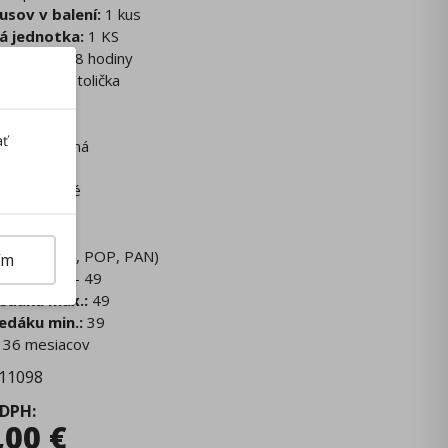
usov v balení:
1 kus
á jednotka:
1 KS
denia:
5 - 8 hodiny
ncelárska stolička
ierna
stový
ať
ika:
balančná
ť:
110 kg
lo:
čalúnené
ník:
nie
ky:
áno
extília (PES, POP, PAN)
ím
edáku:
39 - 49
edáku max.:
49
edáku min.:
39
36 mesiacov
11098
 DPH
:
,00
€