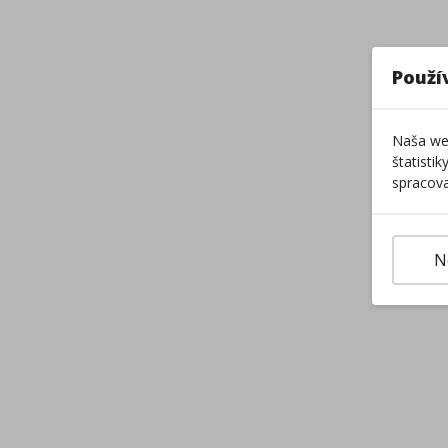
Použí
Naša web
štatisti
spracova
N