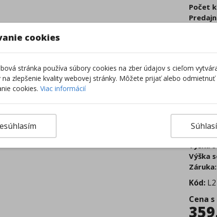
Počet k
Predajn
Doba se
vanie cookies
Druh:
ka
Farba:
č
Kríž:
pla
ová stránka používa súbory cookies na zber údajov s cieľom vytvár
Mechan
ky na zlepšenie kvality webovej stránky. Môžete prijať alebo odmietnuť
Nosnos
nie cookies.
Viac informácií
Operad
Podhlav
Podrúč
Poťah:
t
esúhlasím
Súhlas
Výška s
Výška s
Výška s
Záruka:
Kód:
L2
Cena s
359