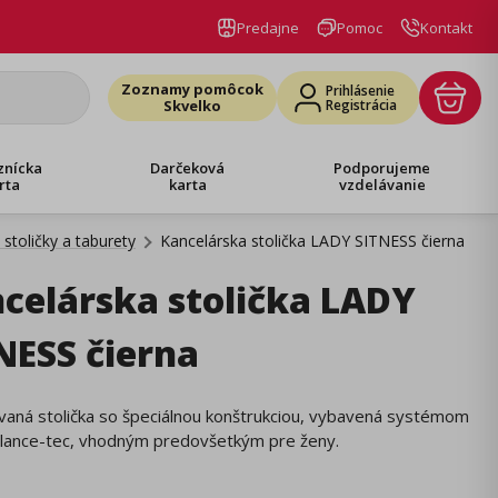
Predajne
Pomoc
Kontakt
Zoznamy pomôcok
Prihlásenie
Skvelko
Registrácia
znícka
Darčeková
Podporujeme
rta
karta
vzdelávanie
stoličky a taburety
Kancelárska stolička LADY SITNESS čierna
celárska stolička LADY
NESS čierna
vaná stolička so špeciálnou konštrukciou, vybavená systémom
lance-tec, vhodným predovšetkým pre ženy.