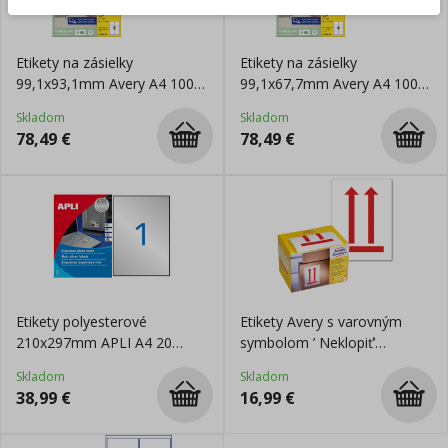
Etikety na zásielky
Etikety na zásielky
99,1x93,1mm Avery A4 100
99,1x67,7mm Avery A4 100
hárkov, laser
hárkov, laser
Skladom
Skladom
78,49
€
78,49
€
Etikety polyesterové
Etikety Avery s varovným
210x297mm APLI A4 20
symbolom ’ Neklopiť’
hárkov strieborné
74x100mm na kotúči
Skladom
Skladom
38,99
€
16,99
€