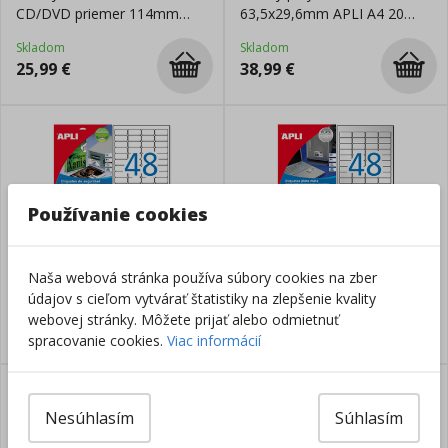
CD/DVD priemer 114mm
63,5x29,6mm APLI A4 20
Agipa 100 hárkov
hárkov strieborné
Skladom
Skladom
25,99
€
38,99
€
Používanie cookies
Etikety bezpečnostné APLI
Etikety polyesterové
’šachovnicový vzor’ 45,7 x
45,7x21,2mm APLI A4 20
Naša webová stránka používa súbory cookies na zber
21,2 mm A4 strieborné 10
hárkov strieborné
údajov s cieľom vytvárať štatistiky na zlepšenie kvality
Skladom
Skladom
hárkov
webovej stránky. Môžete prijať alebo odmietnuť
36,49
€
38,99
€
spracovanie cookies.
Viac informácií
Nesúhlasím
Súhlasím