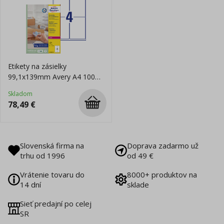
Etikety na zásielky
99,1x139mm Avery A4 100
hárkov, laser
Skladom
78,49
€
Slovenská firma na
Doprava zadarmo už
trhu od 1996
od 49 €
Vrátenie tovaru do
8000+ produktov na
14 dní
sklade
Sieť predajní po celej
SR