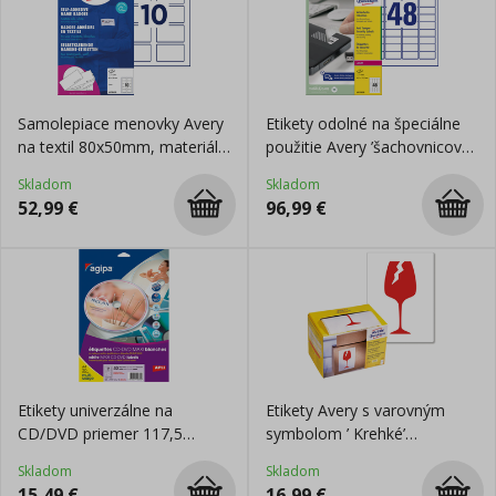
Samolepiace menovky Avery
Etikety odolné na špeciálne
na textil 80x50mm, materiál
použitie Avery ’šachovnicový
acetátový hodváb
vzor’ 45,7x21,2mm A4 biele
Skladom
Skladom
20 hárkov
52,99
€
96,99
€
Etikety univerzálne na
Etikety Avery s varovným
CD/DVD priemer 117,5
symbolom ’ Krehké’
-17mm Agipa 20 hárkov
74x100mm na kotúči
Skladom
Skladom
15,49
€
16,99
€