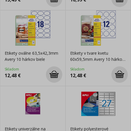
Etikety oválne 63,5x42,3mm
Etikety v tvare kvetu
Avery 10 hárkov biele
60x59,5mm Avery 10 hárkov
biele
Skladom
Skladom
12,48
€
12,48
€
Etikety univerzálne na
Etikety polyesterové