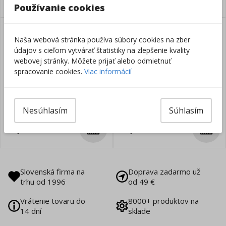
Používanie cookies
Naša webová stránka používa súbory cookies na zber
údajov s cieľom vytvárať štatistiky na zlepšenie kvality
webovej stránky. Môžete prijať alebo odmietnuť
spracovanie cookies.
Viac informácií
Samolepiaci Z-bloček Post-it
Samolepiace Z-bločky Post-it
76x76 žltý 12x100 lístkov
Super Sticky OASIS, veľkosť
Nesúhlasím
Súhlasím
76x76 mm, 5 bločkov po 90
Skladom
Skladom
lístkov
41,99
€
22,48
€
Slovenská firma na
Doprava zadarmo už
trhu od 1996
od 49 €
Vrátenie tovaru do
8000+ produktov na
14 dní
sklade