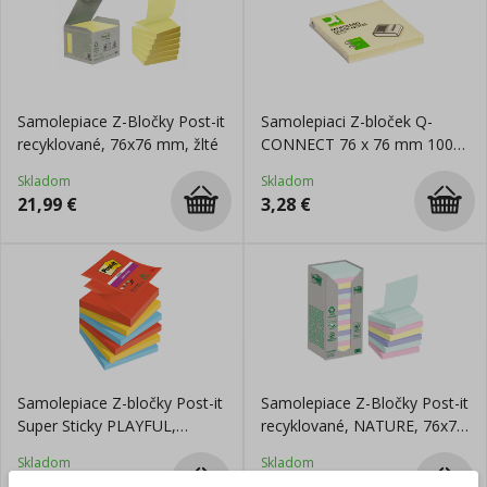
Samolepiace Z-Bločky Post-it
Samolepiaci Z-bloček Q-
recyklované, 76x76 mm, žlté
CONNECT 76 x 76 mm 100
listov
Skladom
Skladom
21,99
€
3,28
€
Samolepiace Z-bločky Post-it
Samolepiace Z-Bločky Post-it
Super Sticky PLAYFUL,
recyklované, NATURE, 76x76
veľkosť 76x76 mm, 6 bločkov
mm, dúhové, 16x100 lístkov
Skladom
Skladom
po 90 lístkov
27,49
€
65,99
€