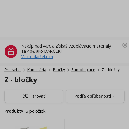
Nakúp nad 40€ a získaš vzdelávacie materiály
za 40€ ako DARČEK!
Viac o darčekoch
Pre seba
Kancelária
Bločky
Samolepiace
Z - bločky
Z - bločky
Filtrovať
Podľa obľúbenosti
Produkty
:
6
položiek