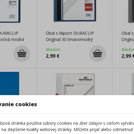
 DURACLIP
Obal s klipom DURACLIP
Obal 
lnočná modrá
Original 30 tmavomodrý
Origin
Skladom
Sklado
2,99
€
2,99
vanie cookies
ová stránka používa súbory cookies na zber údajov s cieľom vytvár
ky na zlepšenie kvality webovej stránky. Môžete prijať alebo odmietnuť