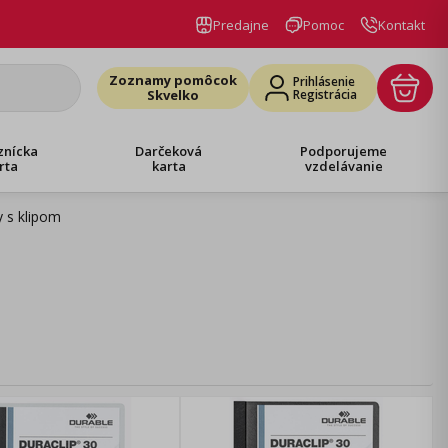
Predajne
Pomoc
Kontakt
Zoznamy pomôcok
Prihlásenie
Skvelko
Registrácia
znícka
Darčeková
Podporujeme
rta
karta
vzdelávanie
y s klipom