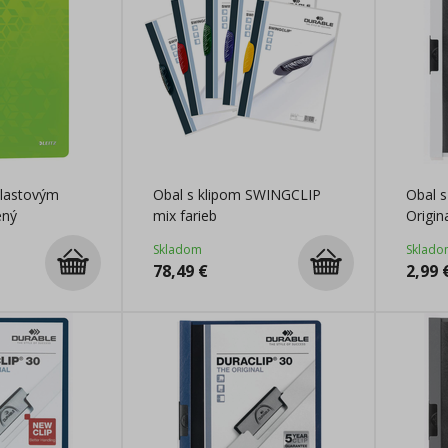
plastovým
Obal s klipom SWINGCLIP
Obal 
ený
mix farieb
Origina
Skladom
Sklado
78,49
€
2,99