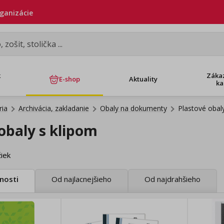
rganizácie
k
Záka
E-shop
Aktuality
ka
ria
Archivácia, zakladanie
Obaly na dokumenty
Plastové obal
obaly s klipom
iek
nosti
Od najlacnejšieho
Od najdrahšieho