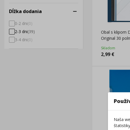
Dĺžka dodania
0-2 dni
(
0
)
2-3 dni
(
39
)
Obal s klipom
Original 30 po
3-4 dni
(
0
)
Skladom
2,99
€
Použí
Naša web
štatisti