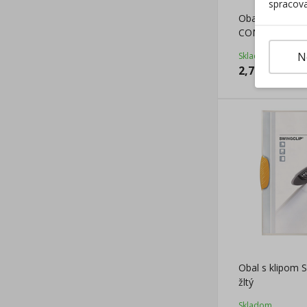
spracova
Obal s klipom 
CONNECT KF01
N
Skladom
2,79
€
Obal s klipom
žltý
Skladom