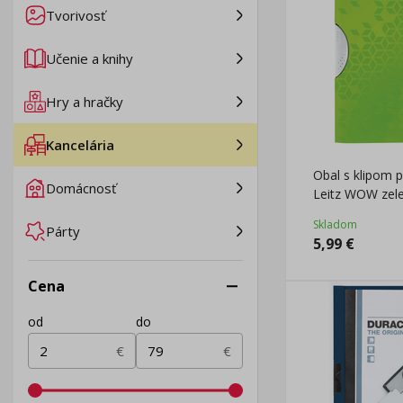
Tvorivosť
Učenie a knihy
Hry a hračky
Kancelária
Obal s klipom 
Domácnosť
Leitz WOW zel
Skladom
Párty
5,99
€
Cena
od
do
€
€