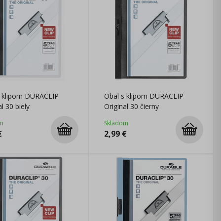
s klipom DURACLIP
Obal s klipom DURACLIP
l 30 biely
Original 30 čierny
m
Skladom
€
2,99
€