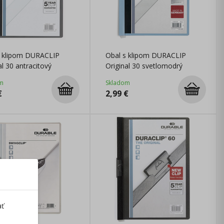
s klipom DURACLIP
Obal s klipom DURACLIP
al 30 antracitový
Original 30 svetlomodrý
m
Skladom
€
2,99
€
ať