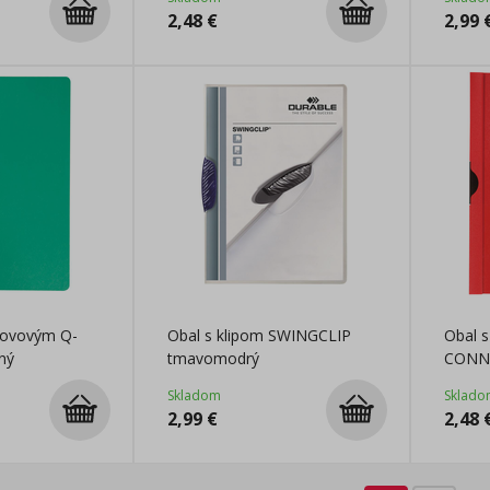
2,48
€
2,99
kovovým Q-
Obal s klipom SWINGCLIP
Obal 
ný
tmavomodrý
CONNE
Skladom
Sklado
2,99
€
2,48