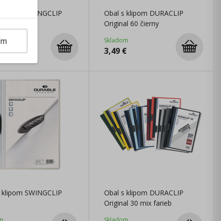
s klipom SWINGCLIP
Obal s klipom DURACLIP
Original 60 čierny
ím
m
Skladom
€
3,49
€
s klipom SWINGCLIP
Obal s klipom DURACLIP
Original 30 mix farieb
m
Skladom