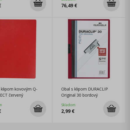
€
76,49
€
s klipom kovovým Q-
Obal s klipom DURACLIP
CT červený
Original 30 bordový
m
Skladom
€
2,99
€