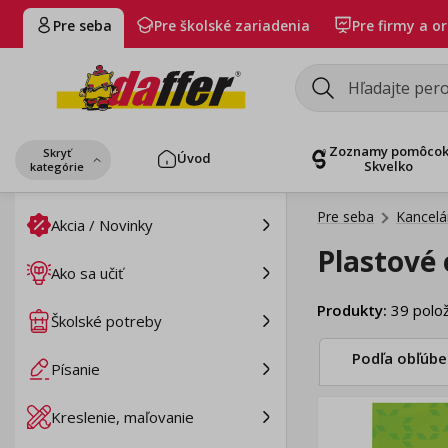
Pre seba
Pre školské zariadenia
Pre firmy a o
Zoznamy pomôco
Skryť
Úvod
Skvelko
kategórie
Pre seba
Kancelá
Akcia / Novinky
Plastové 
Ako sa učiť
Produkty
:
39
polož
Školské potreby
Podľa obľúbe
Písanie
Kreslenie, maľovanie