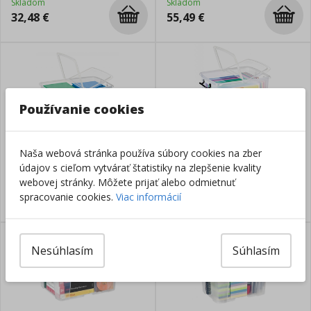
Skladom
Skladom
32,48
€
55,49
€
Používanie cookies
Plastový box s vekom 50l
Plastový box s vekom 40l
Naša webová stránka používa súbory cookies na zber
údajov s cieľom vytvárať štatistiky na zlepšenie kvality
webovej stránky. Môžete prijať alebo odmietnuť
Skladom
Skladom
46,49
€
39,99
€
spracovanie cookies.
Viac informácií
Nesúhlasím
Súhlasím